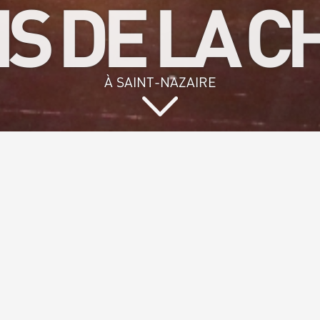
IS DE LA 
À SAINT-NAZAIRE
z chanter et pa
de convivialit