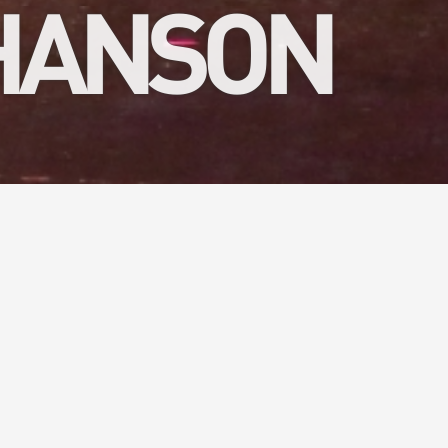
CHANSON
rtager des
é ? Notre