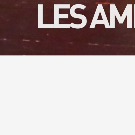
LES AM
Vous aime
moments 