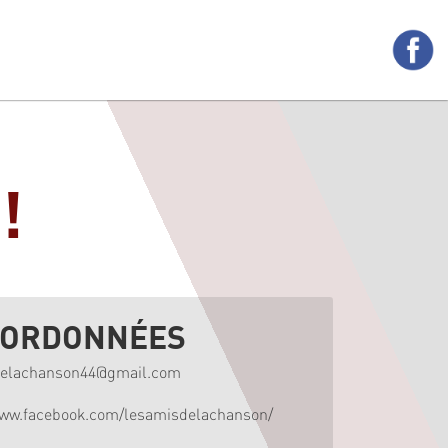
!
ORDONNÉES
delachanson44@gmail.com
www.facebook.com/lesamisdelachanson/