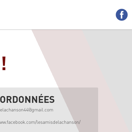
!
ORDONNÉES
delachanson44@gmail.com
www.facebook.com/lesamisdelachanson/