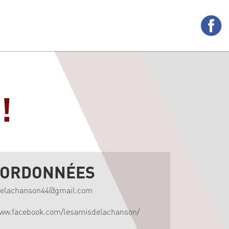
!
ORDONNÉES
delachanson44@gmail.com
www.facebook.com/lesamisdelachanson/