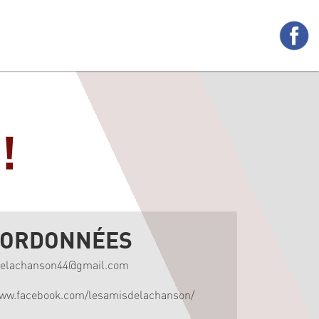
!
ORDONNÉES
delachanson44@gmail.com
www.facebook.com/lesamisdelachanson/