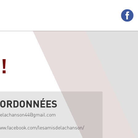
!
ORDONNÉES
delachanson44@gmail.com
www.facebook.com/lesamisdelachanson/