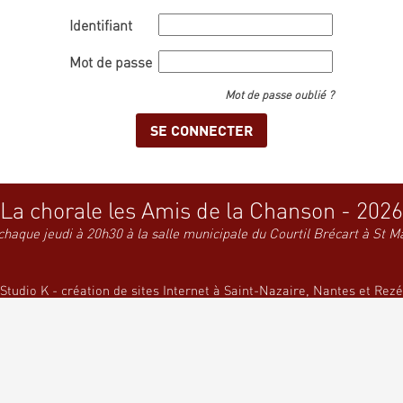
Identifiant
Mot de passe
Mot de passe oublié ?
La chorale les Amis de la Chanson - 2026
chaque jeudi à 20h30 à la salle municipale du Courtil Brécart à St M
Studio K - création de sites Internet à Saint-Nazaire, Nantes et Rezé