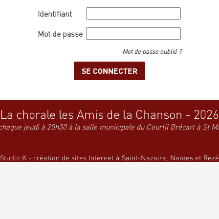
Identifiant
Mot de passe
Mot de passe oublié ?
La chorale les Amis de la Chanson - 2026
chaque jeudi à 20h30 à la salle municipale du Courtil Brécart à St M
Studio K - création de sites Internet à Saint-Nazaire, Nantes et Rezé