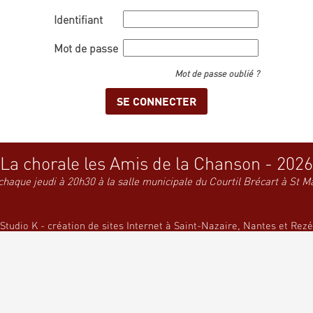
Identifiant
Mot de passe
Mot de passe oublié ?
La chorale les Amis de la Chanson - 2026
chaque jeudi à 20h30 à la salle municipale du Courtil Brécart à St M
Studio K - création de sites Internet à Saint-Nazaire, Nantes et Rezé