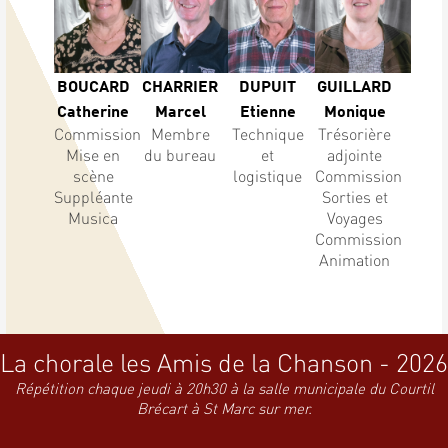
BOUCARD
CHARRIER
DUPUIT
GUILLARD
Catherine
Marcel
Etienne
Monique
Commission
Membre
Technique
Trésorière
Mise en
du bureau
et
adjointe
scène
logistique
Commission
Suppléante
Sorties et
Musica
Voyages
Commission
Animation
La chorale les Amis de la Chanson - 2026
Répétition chaque jeudi à 20h30 à la salle municipale du Courtil
Brécart à St Marc sur mer.