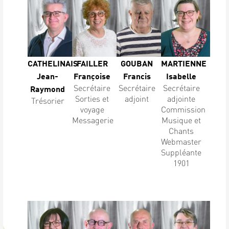
CATHELINAIS
FAILLER
GOUBAN
MARTIENNE
Jean-
Françoise
Francis
Isabelle
Secrétaire
Secrétaire
Secrétaire
Raymond
Sorties et
adjoint
adjointe
Trésorier
voyage
Commission
Messagerie
Musique et
Chants
Webmaster
Suppléante
1901