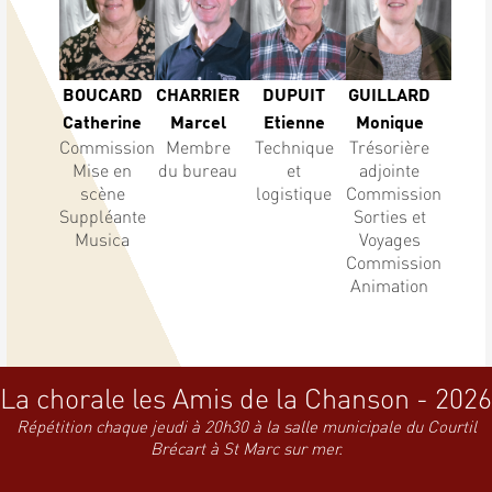
BOUCARD
CHARRIER
DUPUIT
GUILLARD
Catherine
Marcel
Etienne
Monique
Commission
Membre
Technique
Trésorière
Mise en
du bureau
et
adjointe
scène
logistique
Commission
Suppléante
Sorties et
Musica
Voyages
Commission
Animation
La chorale les Amis de la Chanson - 2026
Répétition chaque jeudi à 20h30 à la salle municipale du Courtil
Brécart à St Marc sur mer.