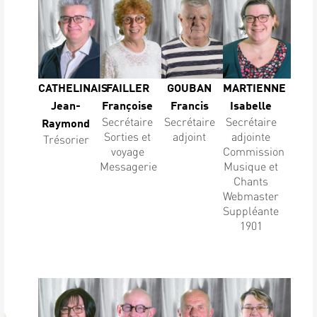
CATHELINAIS
FAILLER
GOUBAN
MARTIENNE
Jean-
Françoise
Francis
Isabelle
Secrétaire
Secrétaire
Secrétaire
Raymond
Sorties et
adjoint
adjointe
Trésorier
voyage
Commission
Messagerie
Musique et
Chants
Webmaster
Suppléante
1901