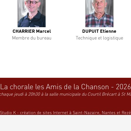
CHARRIER Marcel
DUPUIT Etienne
Membre du bureau
Technique et logistique
La chorale les Amis de la Chanson - 2026
chaque jeudi à 20h30 à la salle municipale du Courtil Brécart à St M
Studio K - création de sites Internet à Saint-Nazaire, Nantes et Rezé