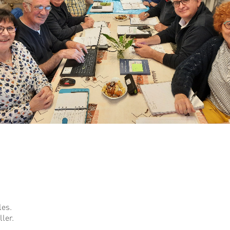
es.
ler.