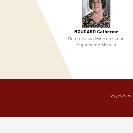
BOUCARD Catherine
Commission Mise en scène
Suppléante Musica
Répétition 