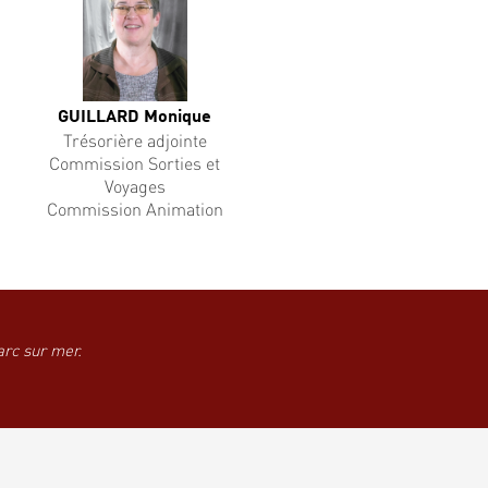
GUILLARD Monique
Trésorière adjointe
Commission Sorties et
Voyages
Commission Animation
arc sur mer.