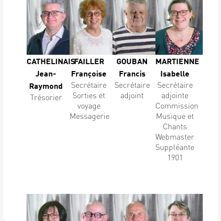
CATHELINAIS
FAILLER
GOUBAN
MARTIENNE
Jean-
Françoise
Francis
Isabelle
Secrétaire
Secrétaire
Secrétaire
Raymond
Sorties et
adjoint
adjointe
Trésorier
voyage
Commission
Messagerie
Musique et
Chants
Webmaster
Suppléante
1901