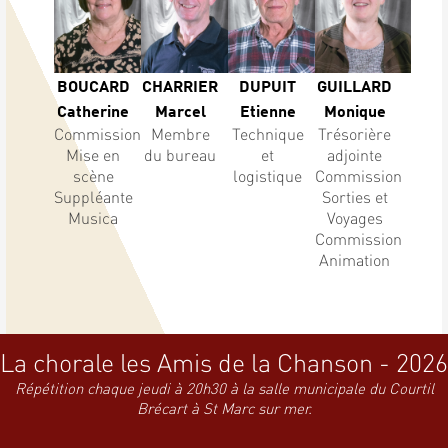
BOUCARD
CHARRIER
DUPUIT
GUILLARD
Catherine
Marcel
Etienne
Monique
Commission
Membre
Technique
Trésorière
Mise en
du bureau
et
adjointe
scène
logistique
Commission
Suppléante
Sorties et
Musica
Voyages
Commission
Animation
La chorale les Amis de la Chanson - 2026
Répétition chaque jeudi à 20h30 à la salle municipale du Courtil
Brécart à St Marc sur mer.