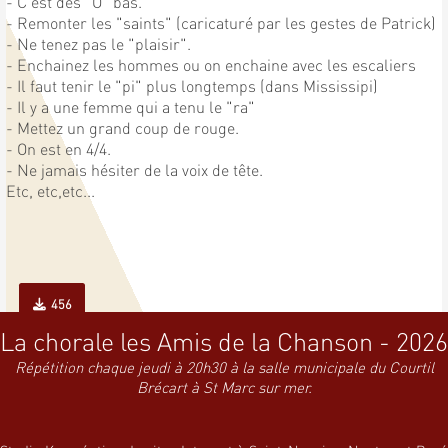
- C'est des "O" bas.
- Remonter les "saints" (caricaturé par les gestes de Patrick)
- Ne tenez pas le "plaisir".
- Enchainez les hommes ou on enchaine avec les escaliers
- Il faut tenir le "pi" plus longtemps (dans Mississipi)
- Il y a une femme qui a tenu le "ra"
- Mettez un grand coup de rouge.
- On est en 4/4.
- Ne jamais hésiter de la voix de tête.
Etc, etc,etc...
456
La chorale les Amis de la Chanson - 2026
Répétition chaque jeudi à 20h30 à la salle municipale du Courtil
Brécart à St Marc sur mer.