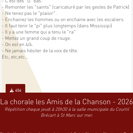
- C'est des "O" bas.
- Remonter les "saints" (caricaturé par les gestes de Patrick)
- Ne tenez pas le "plaisir".
- Enchainez les hommes ou on enchaine avec les escaliers
- Il faut tenir le "pi" plus longtemps (dans Mississipi)
- Il y a une femme qui a tenu le "ra"
- Mettez un grand coup de rouge.
- On est en 4/4.
- Ne jamais hésiter de la voix de tête.
Etc, etc,etc...
456
La chorale les Amis de la Chanson - 2026
Répétition chaque jeudi à 20h30 à la salle municipale du Courtil
Brécart à St Marc sur mer.