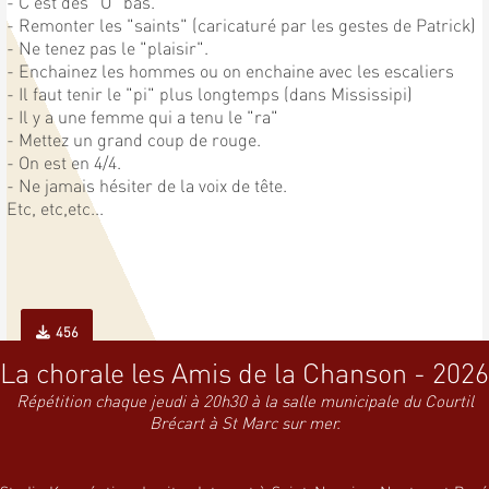
- C'est des "O" bas.
- Remonter les "saints" (caricaturé par les gestes de Patrick)
- Ne tenez pas le "plaisir".
- Enchainez les hommes ou on enchaine avec les escaliers
- Il faut tenir le "pi" plus longtemps (dans Mississipi)
- Il y a une femme qui a tenu le "ra"
- Mettez un grand coup de rouge.
- On est en 4/4.
- Ne jamais hésiter de la voix de tête.
Etc, etc,etc...
456
La chorale les Amis de la Chanson - 2026
Répétition chaque jeudi à 20h30 à la salle municipale du Courtil
Brécart à St Marc sur mer.