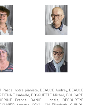
Pascal notre pianiste,
BEAUCE Audrey,
BEAUCE
TIENNE Isabelle,
BOSQUETTE Michel,
BOUCARD
HERINE France,
DANIEL Lionèle,
DECOURTYE
GOUVIER Annette,
GOYALLON Elisabeth,
GUIHOU