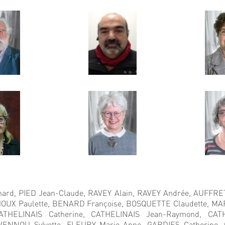
nard,
PIED Jean-Claude,
RAVEY Alain,
RAVEY Andrée,
AUFFRET 
OUX Paulette,
BENARD Françoise,
BOSQUETTE Claudette,
MAR
ATHELINAIS Catherine,
CATHELINAIS Jean-Raymond,
CAT
VENNOU Sylvette,
FLEURY Marie-Anne,
GARDIES Catherine,