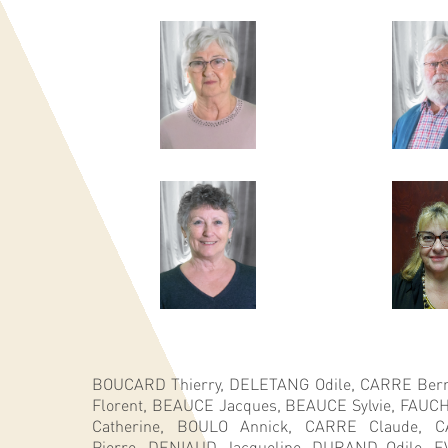
BOUCARD Thierry,
DELETANG Odile,
CARRE Ber
Florent,
BEAUCE Jacques,
BEAUCE Sylvie,
FAUCH
Catherine,
BOULO Annick,
CARRE Claude,
C
Pierre,
DENIAUD Jacqueline,
DURAND Odile,
E