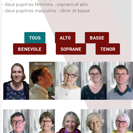
- deux pupitres féminins : soprano et alto
- deux pupitres masculins : ténor et basse
TOUS
ALTO
BASSE
BENEVOLE
SOPRANE
TENOR