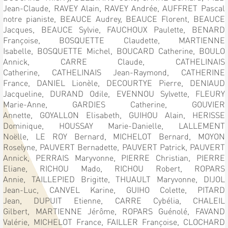
Jean-Claude,
RAVEY Alain,
RAVEY Andrée,
AUFFRET Pascal
notre pianiste,
BEAUCE Audrey,
BEAUCE Florent,
BEAUCE
Jacques,
BEAUCE Sylvie,
FAUCHOUX Paulette,
BENARD
Françoise,
BOSQUETTE Claudette,
MARTIENNE
Isabelle,
BOSQUETTE Michel,
BOUCARD Catherine,
BOULO
Annick,
CARRE Claude,
CATHELINAIS
Catherine,
CATHELINAIS Jean-Raymond,
CATHERINE
France,
DANIEL Lionèle,
DECOURTYE Pierre,
DENIAUD
Jacqueline,
DURAND Odile,
EVENNOU Sylvette,
FLEURY
Marie-Anne,
GARDIES Catherine,
GOUVIER
Annette,
GOYALLON Elisabeth,
GUIHOU Alain,
HERISSE
Dominique,
HOUSSAY Marie-Danielle,
LALLEMENT
Noëlle,
LE ROY Bernard,
MICHELOT Bernard,
MOYON
Roselyne,
PAUVERT Bernadette,
PAUVERT Patrick,
PAUVERT
Annick,
PERRAIS Maryvonne,
PIERRE Christian,
PIERRE
Eliane,
RICHOU Mado,
RICHOU Robert,
ROPARS
Annie,
TAILLEPIED Brigitte,
THUAULT Maryvonne,
DIJOL
Jean-Luc,
CANVEL Karine,
GUIHO Colette,
PITARD
Jean,
DUPUIT Etienne,
CARRE Cybélia,
CHALEIL
Gilbert,
MARTIENNE Jérôme,
ROPARS Guénolé,
FAVAND
Valérie,
MICHELOT France,
FAILLER Françoise,
CLOCHARD