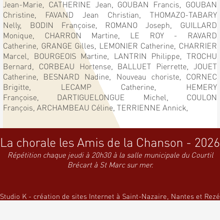
Jean-Marie,
CATHERINE Jean,
GOUBAN Francis,
GOUBAN
Christine,
FAVAND Jean Christian,
THOMAZO-TABARY
Nelly,
BODIN Françoise,
ROMANO Joseph,
GUILLARD
Monique,
CHARRON Martine,
LE ROY - RAVARD
Catherine,
GRANGE Gilles,
LEMONIER Catherine,
CHARRIER
Marcel,
BOURGEOIS Martine,
LANTRIN Philippe,
TROCHU
Bernard,
CORBEAU Hortense,
BALLUET Pierrette,
JOUET
Catherine,
BESNARD Nadine,
Nouveau choriste,
CORNEC
Brigitte,
LECAMP Catherine,
HEMERY
Françoise,
DARTIGUELONGUE Michel,
COULON
François,
ARCHAMBEAU Céline,
TERRIENNE Annick,
La chorale les Amis de la Chanson - 2026
Répétition chaque jeudi à 20h30 à la salle municipale du Courtil
Brécart à St Marc sur mer.
Studio K - création de sites Internet à Saint-Nazaire, Nantes et Rezé