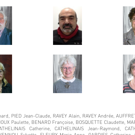
nard,
PIED Jean-Claude,
RAVEY Alain,
RAVEY Andrée,
AUFFRET 
OUX Paulette,
BENARD Françoise,
BOSQUETTE Claudette,
MAR
ATHELINAIS Catherine,
CATHELINAIS Jean-Raymond,
CAT
VENNOU Sylvette,
FLEURY Marie-Anne,
GARDIES Catherine,