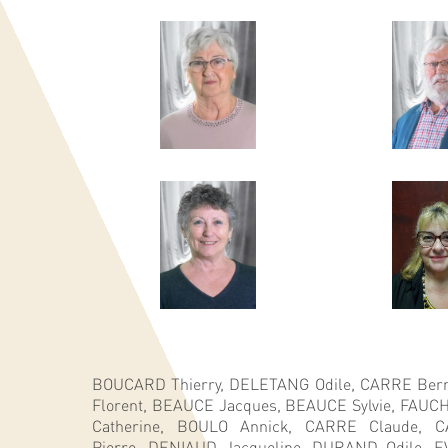
BOUCARD Thierry,
DELETANG Odile,
CARRE Ber
Florent,
BEAUCE Jacques,
BEAUCE Sylvie,
FAUCH
Catherine,
BOULO Annick,
CARRE Claude,
C
Pierre,
DENIAUD Jacqueline,
DURAND Odile,
E