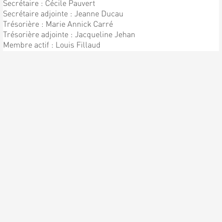
Secrétaire : Cécile Pauvert
Secrétaire adjointe : Jeanne Ducau
Trésorière : Marie Annick Carré
Trésorière adjointe : Jacqueline Jehan
Membre actif : Louis Fillaud
Chef de Chorale : Patrick Pauvert
Sous directeur : Bernard Pauvert
ENFIN LA PREMIÈRE
RÉPÉTITION !!