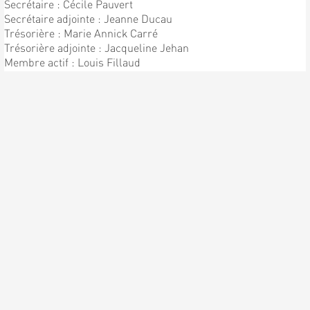
Secrétaire : Cécile Pauvert
Secrétaire adjointe : Jeanne Ducau
Trésorière : Marie Annick Carré
Trésorière adjointe : Jacqueline Jehan
Membre actif : Louis Fillaud
Chef de Chorale : Patrick Pauvert
Sous directeur : Bernard Pauvert
ENFIN LA PREMIÈRE
RÉPÉTITION !!