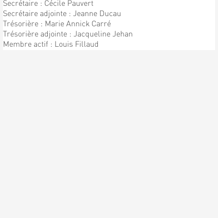
Secrétaire : Cécile Pauvert
Secrétaire adjointe : Jeanne Ducau
Trésorière : Marie Annick Carré
Trésorière adjointe : Jacqueline Jehan
Membre actif : Louis Fillaud
Chef de Chorale : Patrick Pauvert
Sous directeur : Bernard Pauvert
ENFIN LA PREMIÈRE
RÉPÉTITION !!