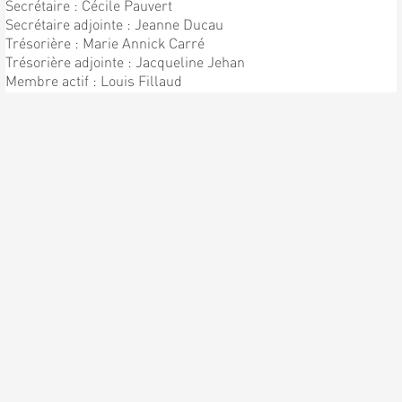
Secrétaire : Cécile Pauvert
Secrétaire adjointe : Jeanne Ducau
Trésorière : Marie Annick Carré
Trésorière adjointe : Jacqueline Jehan
Membre actif : Louis Fillaud
Chef de Chorale : Patrick Pauvert
Sous directeur : Bernard Pauvert
ENFIN LA PREMIÈRE
RÉPÉTITION !!