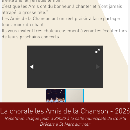
c'est que les Amis ont du bonheur à chanter et n'ont jamais
attrapé la grosse tête."
Les Amis de la Chanson ont un réel plaisir à faire partager
leur amour du chant.
Ils vous invitent très chaleureusement à venir les écouter lors
de leurs prochains concerts.
La chorale les Amis de la Chanson - 2026
Répétition chaque jeudi à 20h30 à la salle municipale du Courtil
Brécart à St Marc sur mer.