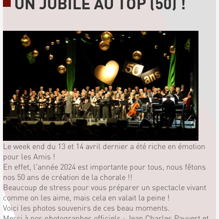
UN JUBILÉ AU TOP (50) !
Le week end du 13 et 14 avril dernier a été riche en émotion
pour les Amis !
En effet, l'année 2024 est importante pour tous, nous fêtons
nos 50 ans de création de la chorale !!
Beaucoup de stress pour vous préparer un spectacle vivant
comme on les aime, mais cela en valait la peine !
Voici les photos souvenirs de ces beau moments.
Merci à nos photographes officiels : Jean Charles Pauvert et