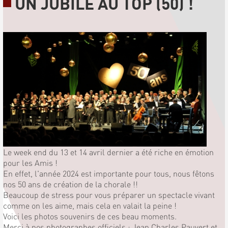
UN JUBILÉ AU TOP (50) !
Le week end du 13 et 14 avril dernier a été riche en émotion
pour les Amis !
En effet, l'année 2024 est importante pour tous, nous fêtons
nos 50 ans de création de la chorale !!
Beaucoup de stress pour vous préparer un spectacle vivant
comme on les aime, mais cela en valait la peine !
Voici les photos souvenirs de ces beau moments.
Merci à nos photographes officiels : Jean Charles Pauvert et