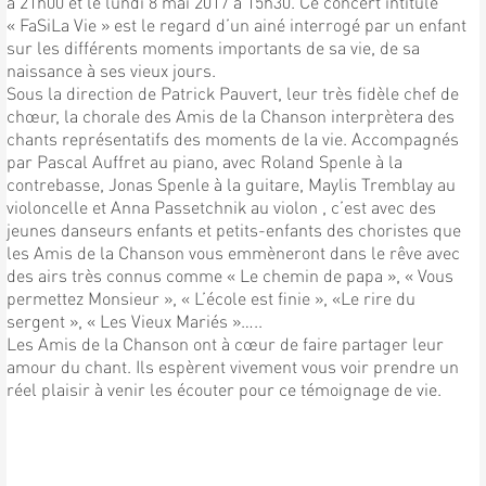
à 21h00 et le lundi 8 mai 2017 à 15h30. Ce concert intitulé
« FaSiLa Vie » est le regard d’un ainé interrogé par un enfant
sur les différents moments importants de sa vie, de sa
naissance à ses vieux jours.
Sous la direction de Patrick Pauvert, leur très fidèle chef de
chœur, la chorale des Amis de la Chanson interprètera des
chants représentatifs des moments de la vie. Accompagnés
par Pascal Auffret au piano, avec Roland Spenle à la
contrebasse, Jonas Spenle à la guitare, Maylis Tremblay au
violoncelle et Anna Passetchnik au violon , c’est avec des
jeunes danseurs enfants et petits-enfants des choristes que
les Amis de la Chanson vous emmèneront dans le rêve avec
des airs très connus comme « Le chemin de papa », « Vous
permettez Monsieur », « L’école est finie », «Le rire du
sergent », « Les Vieux Mariés »…..
Les Amis de la Chanson ont à cœur de faire partager leur
amour du chant. Ils espèrent vivement vous voir prendre un
réel plaisir à venir les écouter pour ce témoignage de vie.