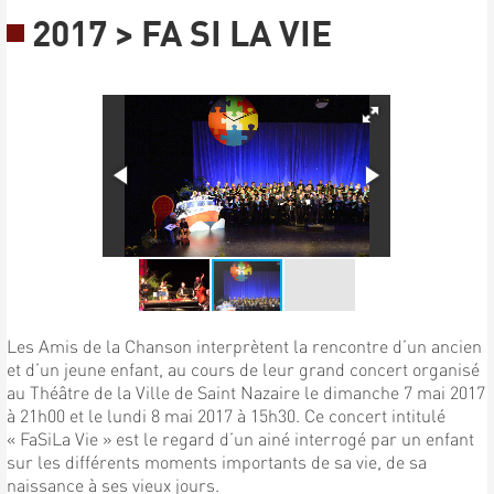
2017 > FA SI LA VIE
Les Amis de la Chanson interprètent la rencontre d’un ancien
et d’un jeune enfant, au cours de leur grand concert organisé
au Théâtre de la Ville de Saint Nazaire le dimanche 7 mai 2017
à 21h00 et le lundi 8 mai 2017 à 15h30. Ce concert intitulé
« FaSiLa Vie » est le regard d’un ainé interrogé par un enfant
sur les différents moments importants de sa vie, de sa
naissance à ses vieux jours.