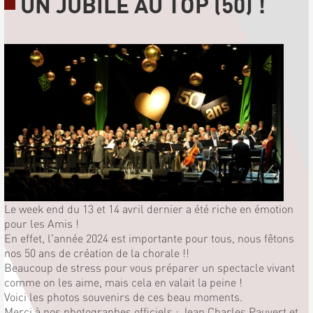
UN JUBILÉ AU TOP (50) !
Le week end du 13 et 14 avril dernier a été riche en émotion
pour les Amis !
En effet, l'année 2024 est importante pour tous, nous fêtons
nos 50 ans de création de la chorale !!
Beaucoup de stress pour vous préparer un spectacle vivant
comme on les aime, mais cela en valait la peine !
Voici les photos souvenirs de ces beau moments.
Merci à nos photographes officiels : Jean Charles Pauvert et