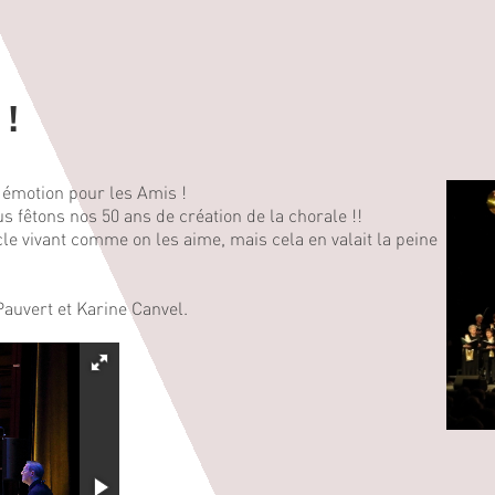
 !
n émotion pour les Amis !
s fêtons nos 50 ans de création de la chorale !!
e vivant comme on les aime, mais cela en valait la peine
Pauvert et Karine Canvel.