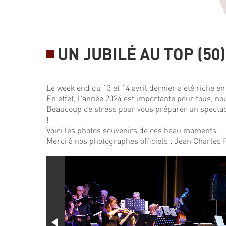
UN JUBILÉ AU TOP (50)
Le week end du 13 et 14 avril dernier a été riche e
En effet, l'année 2024 est importante pour tous, nou
Beaucoup de stress pour vous préparer un spectacl
!
Voici les photos souvenirs de ces beau moments.
Merci à nos photographes officiels : Jean Charles 