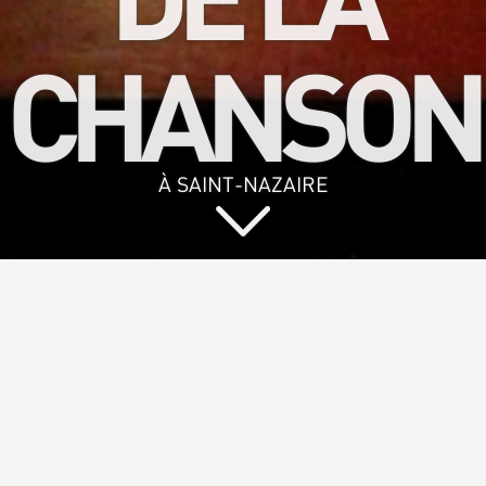
CHANSON
À SAINT-NAZAIRE
Vous aimez
chanter et