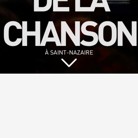
CHANSON
À SAINT-NAZAIRE
Vous aimez
chanter et